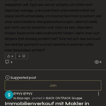
weggehen will. Egal wie viel ich schlafe, ich fühle mich 
tagsüber schlapp, unkonzentriert und manchmal ist mir 
sogar leicht schwindelig. Im Internet liest man ja extrem viel 
über verschiedene Mangelerscheinungen, aber ich weiß 
gar nicht, wo ich ansetzen soll. Kann es sein, dass dem 
Körper bestimmte Mikronährstoffe fehlen, wenn man sich 
längere Zeit stressig ernährt hat? Wie hat sich das bei euch 
bemerkbar gemacht und auf welche Anzeichen sollte 
man besonders achten?
0
2
6
Suggested post
Join
greyy greyy
16 days ago
·
posted in
BACK ON TRACK Gruppe
Immobilienverkauf mit Makler in