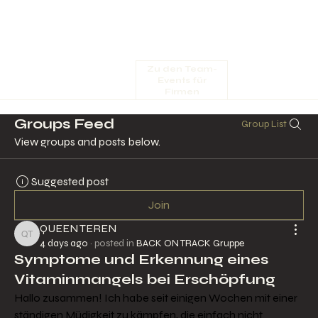
Zu den Team-
Events für
Firmen
Groups Feed
Group List
View groups and posts below.
Suggested post
Join
QUEEN TEREN
QUEEN TEREN
4 days ago
·
posted in
BACK ON TRACK Gruppe
Symptome und Erkennung eines
Vitaminmangels bei Erschöpfung
Hallo zusammen! Ich habe seit einigen Wochen mit einer 
ständigen Müdigkeit zu kämpfen, die einfach nicht 