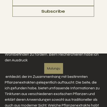
Join
Subscribe
ellerbeulah7
ellerbeulah7
30 days ago
·
posted in
BACK ON TRACK Gruppe
Welche Pflanzenextrakte könnt ihr
empfehlen für mehr Balance und
Wohlbefinden?
Im Bereich der Pflanzenextrakte gibt es eine enorme 
Vielfalt an Möglichkeiten, die darauf abzielen, Balance und 
Wohlbefinden zu fördern. Beim Recherchieren habe ich 
den Ausdruck 
Mulungu
 entdeckt, der im Zusammenhang mit bestimmten 
Pflanzenextrakten gelegentlich auftaucht. Die Seite, die 
ich gefunden habe, bietet umfassende Informationen zu 
Tinkturen aus verschiedenen exotischen Pflanzen und 
erklärt deren Anwendungen sowohl aus traditioneller als 
auch aus moderner Sicht. Welche Pflanzenextrakte habt 