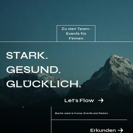
Zu den Team-
Events für
Firmen
STARK.
GESUND.
GLÜCKLICH.
Let's Flow
Buche unsere Kurse, Events und Reisen
Erkunden