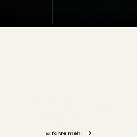
WIR SIND BACK
ON
TRACK
WIR GLAUBEN, DASS UNSERE KURSE,
RETREATS & REISEN GLÜCKLICH UND
STARK MACHEN!
Erfahre mehr