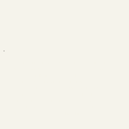
Ich bin dankbar, drei wunderbare Tage mit Jenny
und Dominique verbracht zu haben. Trotz einiger
Wetterkomplikationen haben diese beiden
sensiblen und einfühlsamen Instruktoren es
geschafft, einen sicheren Raum für die Gruppe zu
schaffen, um den Geist zu öffnen und die Seele zu
entwickeln. Die Weite und Größe des Gletschers
spiegelte am Ende des Wochenendes die Größe
unseres Herzens wider. Danke, ihr Lieben.
DANIELA. K