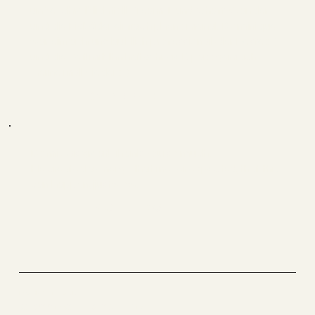
unbeschreiblich toll - Team, Landschaft, Wander
und die Eisbäder einfach phenomenal. Dominique
war einfach unglaublich professional (der Beste :-)
und die Zeit mit Ihn hat sehr viel Spass gemach.
Gerne mal wieder :-)
OLIVER.B
Domi was great! Thank you so much.
He created a energy that i never expected, that this
can happen, just wow.
MiCHEL.W
BACK
ON
TRACK
connect to nature