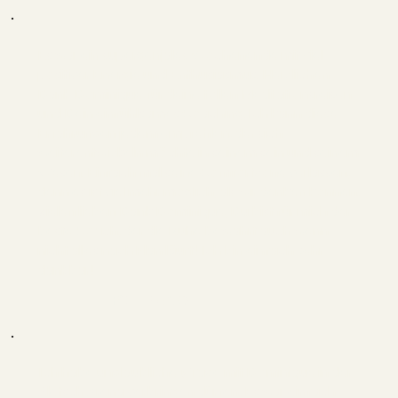
Es war ein supergenjales Wochenende mit viel
positiver Energie und Enthusiasmus. Herzlichen
Dank Dominique für deine tollen Meditationsreisen
und Dein einfühlsames Coaching. Ich kann diese
Erfahrungen jedem empfehlen, der sich
weiterentwickeln möchte in seinem sein und seinem
Wesen. Einfach mal seine Comfortzone verlassen,
denn es ist viel mehr möglich, als wir denken können.
Vielen lieben Dank Dominique, Du bist für mich der
beste Coach, der die Ruhe bewahrt auch wenn
nicht alles nach Plan läuft! Ich bin einfach sehr
dankbar!
PETRA.G
Ich habe unglaubliche 5 Tage mit Dominique in der
Aletsch Arena verbringen dürfen. Es war einfach